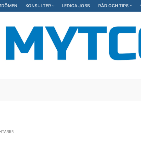
MDÖMEN
KONSULTER
LEDIGA JOBB
RÅD OCH TIPS
!
NTARER