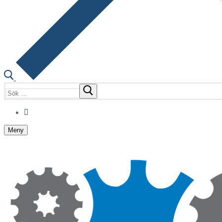
Sök:
Meny