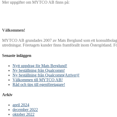
Mer uppgifter om MYTCO AB finns på:
Välkommen!
MYTCO AB grundades 2007 av Mats Berglund som ett konsultbolag med i
utredningar. Företagets kunder finns framförallt inom Östergötland. För
Senaste inläggen
Nytt uppdrag för Mats Berglund!
Ny beställning från Qualcomm!
Ny beställning från Qualcomm(Arriver)!
Välkommen till MYTCO AB!
Råd och tips till egenföretagare!
Arkiv
april 2024
december 2022
oktober 2022