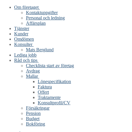
Hoppa
Meny
Stäng
Om företaget
till
Kontaktuppgifter
innehåll
Personal och ledning
Affärsplan
Tjänster
Kunder
Omdömen
Konsulter
Mats Berglund
Lediga jobb
Råd och tips
Checklista start av företag
Avdrag
Mallar
Lönespecifikation
Faktura
Offert
Traktamente
Konsultprofil/CV
Försäkringar
Pension
Budget
Bokföring