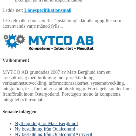
Ladda ner:
Lönespecifikationsmall
I Excelmallen finns en flik ”Inställning” där alla uppgifter som
återanvänds varje månad fylls i.
Välkommen!
MYTCO AB grundades 2007 av Mats Berglund som ett
konsultbolag med inriktning mot projektledning,
verksamhetsutveckling, informationssäkerhet, systemutveckling,
integration, test, förstudier samt utredningar. Företagets kunder finns
framförallt inom Östergötland. Företagets motto är kompetens,
integritet och resultat.
Senaste inläggen
Nytt uppdrag för Mats Berglund!
Ny beställning från Qualcomm!
Ny beställning från Qualcomm(Arriver)!