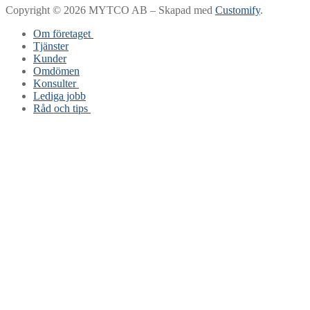
Copyright © 2026 MYTCO AB – Skapad med
Customify
.
Om företaget
Tjänster
Kontaktuppgifter
Kunder
Personal och ledning
Omdömen
Affärsplan
Konsulter
Lediga jobb
Mats Berglund
Råd och tips
Checklista start av företag
Avdrag
Mallar
Försäkringar
Lönespecifikation
Pension
Faktura
Budget
Offert
Bokföring
Traktamente
Konsultprofil/CV