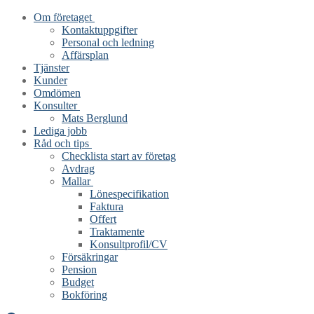
Hoppa
Meny
Stäng
Om företaget
till
Kontaktuppgifter
innehåll
Personal och ledning
Affärsplan
Tjänster
Kunder
Omdömen
Konsulter
Mats Berglund
Lediga jobb
Råd och tips
Checklista start av företag
Avdrag
Mallar
Lönespecifikation
Faktura
Offert
Traktamente
Konsultprofil/CV
Försäkringar
Pension
Budget
Bokföring